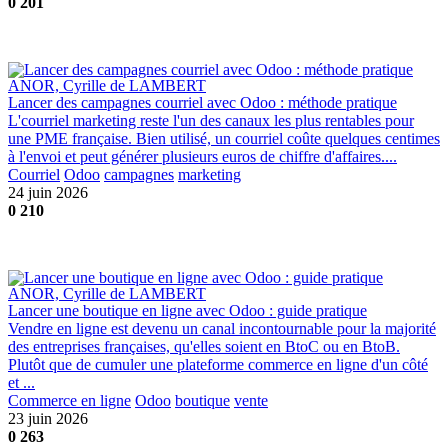
0
201
ANOR, Cyrille de LAMBERT
Lancer des campagnes courriel avec Odoo : méthode pratique
L'courriel marketing reste l'un des canaux les plus rentables pour
une PME française. Bien utilisé, un courriel coûte quelques centimes
à l'envoi et peut générer plusieurs euros de chiffre d'affaires....
Courriel
Odoo
campagnes
marketing
24 juin 2026
0
210
ANOR, Cyrille de LAMBERT
Lancer une boutique en ligne avec Odoo : guide pratique
Vendre en ligne est devenu un canal incontournable pour la majorité
des entreprises françaises, qu'elles soient en BtoC ou en BtoB.
Plutôt que de cumuler une plateforme commerce en ligne d'un côté
et ...
Commerce en ligne
Odoo
boutique
vente
23 juin 2026
0
263