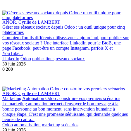
ANOR, Cyrille de LAMBERT
Gérer ses réseaux sociaux depuis Odoo : un outil unique pour cinq
plateformes
Combien d'outils différents utilisez-vous aujourd'hui pour publier sur
vos réseaux sociaux ? Une interface LinkedIn pour le BtoB, une
page Facebook, peut-être un compte Instagram, parfois X et
YouTube...
LinkedIn
Odoo
publications
réseaux sociaux
30 juin 2026
0
200
ANOR, Cyrille de LAMBERT
Marketing Automation Odoo : construire vos premiers scénarios
Le marketing automation permet d'envoyer le bon message à la
bonne personne au bon moment, sans intervention humaine à
chaque étape. C'est une promesse séduisante, qui demande quelques
heures de cadra...
Odoo
automatisation
marketing
scénarios
29 juin 2026