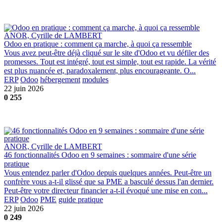
ANOR, Cyrille de LAMBERT
Odoo en pratique : comment ça marche, à quoi ça ressemble
Vous avez peut-être déjà cliqué sur le site d'Odoo et vu défiler des
promesses. Tout est intégré, tout est simple, tout est rapide. La vérité
est plus nuancée et, paradoxalement, plus encourageante. O...
ERP
Odoo
hébergement
modules
22 juin 2026
0
255
ANOR, Cyrille de LAMBERT
46 fonctionnalités Odoo en 9 semaines : sommaire d'une série
pratique
Vous entendez parler d'Odoo depuis quelques années. Peut-être un
confrère vous a-t-il glissé que sa PME a basculé dessus l'an dernier.
Peut-être votre directeur financier a-t-il évoqué une mise en con...
ERP
Odoo
PME
guide pratique
22 juin 2026
0
249