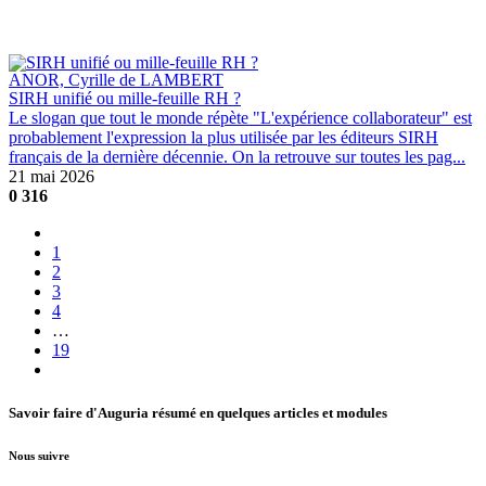
ANOR, Cyrille de LAMBERT
SIRH unifié ou mille-feuille RH ?
Le slogan que tout le monde répète "L'expérience collaborateur" est
probablement l'expression la plus utilisée par les éditeurs SIRH
français de la dernière décennie. On la retrouve sur toutes les pag...
21 mai 2026
0
316
1
2
3
4
…
19
Savoir faire d'Auguria résumé en quelques articles et modules
Nous suivre