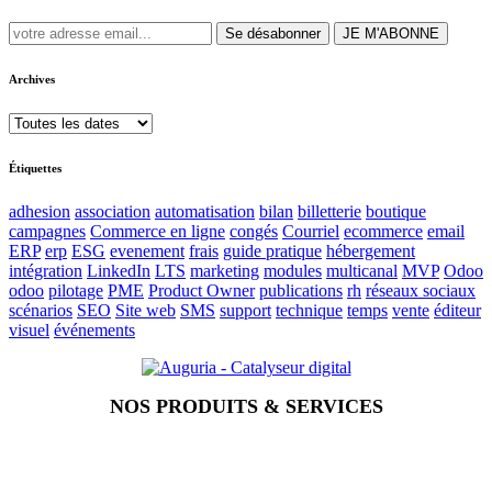
Se désabonner
JE M'ABONNE
Archives
Étiquettes
adhesion
association
automatisation
bilan
billetterie
boutique
campagnes
Commerce en ligne
congés
Courriel
ecommerce
email
ERP
erp
ESG
evenement
frais
guide pratique
hébergement
intégration
LinkedIn
LTS
marketing
modules
multicanal
MVP
Odoo
odoo
pilotage
PME
Product Owner
publications
rh
réseaux sociaux
scénarios
SEO
Site web
SMS
support
technique
temps
vente
éditeur
visuel
événements
NOS PRODUITS & SERVICES
Accueil
Blog
Vos métiers
Contact