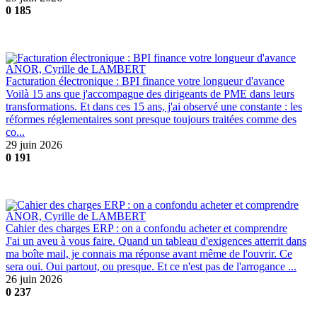
0
185
ANOR, Cyrille de LAMBERT
Facturation électronique : BPI finance votre longueur d'avance
Voilà 15 ans que j'accompagne des dirigeants de PME dans leurs
transformations. Et dans ces 15 ans, j'ai observé une constante : les
réformes réglementaires sont presque toujours traitées comme des
co...
29 juin 2026
0
191
ANOR, Cyrille de LAMBERT
Cahier des charges ERP : on a confondu acheter et comprendre
J'ai un aveu à vous faire. Quand un tableau d'exigences atterrit dans
ma boîte mail, je connais ma réponse avant même de l'ouvrir. Ce
sera oui. Oui partout, ou presque. Et ce n'est pas de l'arrogance ...
26 juin 2026
0
237