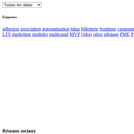
Étiquettes
adhesion
association
automatisation
bilan
billetterie
boutique
campagn
LTS
marketing
modules
multicanal
MVP
Odoo
odoo
pilotage
PME
P
Accueil
Blog
Vos métiers
Contact
Odoo
Assistance
Auguria
Réseaux sociaux