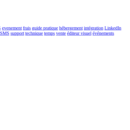
G
evenement
frais
guide pratique
hébergement
intégration
LinkedIn
SMS
support
technique
temps
vente
éditeur visuel
événements