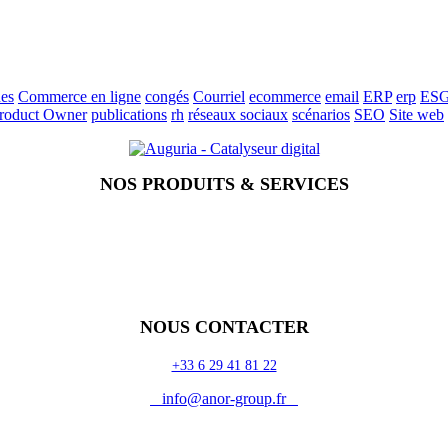
es
Commerce en ligne
congés
Courriel
ecommerce
email
ERP
erp
ES
roduct Owner
publications
rh
réseaux sociaux
scénarios
SEO
Site web
NOS PRODUITS & SERVICES
NOUS CONTACTER
+33 6 29 41 81 22
info@anor-group.fr