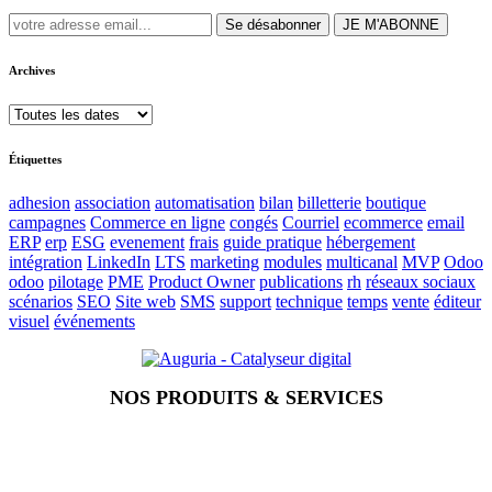
Se désabonner
JE M'ABONNE
Archives
Étiquettes
adhesion
association
automatisation
bilan
billetterie
boutique
campagnes
Commerce en ligne
congés
Courriel
ecommerce
email
ERP
erp
ESG
evenement
frais
guide pratique
hébergement
intégration
LinkedIn
LTS
marketing
modules
multicanal
MVP
Odoo
odoo
pilotage
PME
Product Owner
publications
rh
réseaux sociaux
scénarios
SEO
Site web
SMS
support
technique
temps
vente
éditeur
visuel
événements
NOS PRODUITS & SERVICES
Accueil
Blog
Vos métiers
Contact
Odoo
Assistance