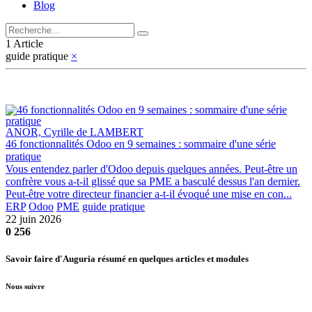
Blog
1 Article
guide pratique
×
ANOR, Cyrille de LAMBERT
46 fonctionnalités Odoo en 9 semaines : sommaire d'une série
pratique
Vous entendez parler d'Odoo depuis quelques années. Peut-être un
confrère vous a-t-il glissé que sa PME a basculé dessus l'an dernier.
Peut-être votre directeur financier a-t-il évoqué une mise en con...
ERP
Odoo
PME
guide pratique
22 juin 2026
0
256
Savoir faire d'Auguria résumé en quelques articles et modules
Nous suivre