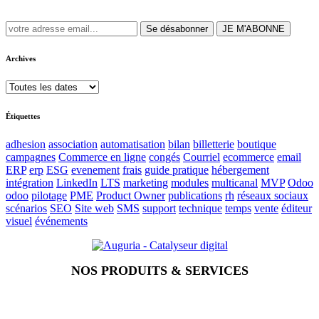
Se désabonner
JE M'ABONNE
Archives
Étiquettes
adhesion
association
automatisation
bilan
billetterie
boutique
campagnes
Commerce en ligne
congés
Courriel
ecommerce
email
ERP
erp
ESG
evenement
frais
guide pratique
hébergement
intégration
LinkedIn
LTS
marketing
modules
multicanal
MVP
Odoo
odoo
pilotage
PME
Product Owner
publications
rh
réseaux sociaux
scénarios
SEO
Site web
SMS
support
technique
temps
vente
éditeur
visuel
événements
NOS PRODUITS & SERVICES
Accueil
Blog
Vos métiers
Contact