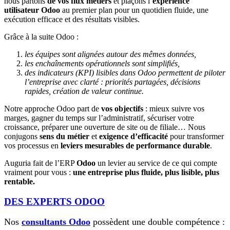
nous partons
de vos flux métiers
et plaçons l’
expérience
utilisateur Odoo
au premier plan pour un quotidien fluide, une
exécution efficace et des résultats visibles.
Grâce à la suite Odoo :
les équipes sont alignées autour des mêmes données,
les enchaînements opérationnels sont simplifiés,
des indicateurs (KPI) lisibles dans Odoo permettent de piloter
l’entreprise avec clarté : priorités partagées, décisions
rapides, création de valeur continue.
Notre approche Odoo part de
vos objectifs
: mieux suivre vos
marges, gagner du temps sur l’administratif, sécuriser votre
croissance, préparer une ouverture de site ou de filiale… Nous
conjugons
sens du métier
et
exigence d’efficacité
pour transformer
vos processus en
leviers mesurables de performance durable
.
Auguria fait de l’ERP
Odoo
un levier au service de ce qui compte
vraiment pour vous :
une entreprise plus fluide, plus lisible, plus
rentable.
DES EXPERTS ODOO
Nos
consultants Odoo
possèdent une double compétence :