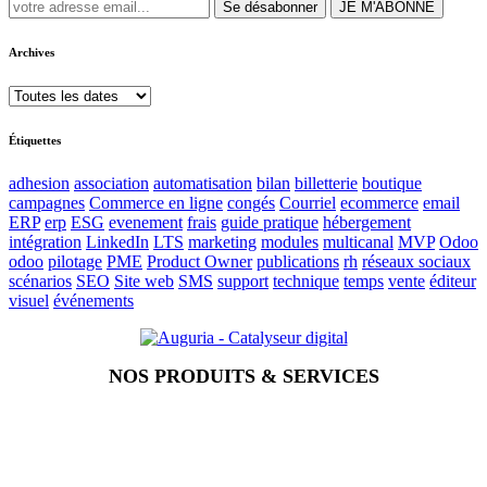
Se désabonner
JE M'ABONNE
Archives
Étiquettes
adhesion
association
automatisation
bilan
billetterie
boutique
campagnes
Commerce en ligne
congés
Courriel
ecommerce
email
ERP
erp
ESG
evenement
frais
guide pratique
hébergement
intégration
LinkedIn
LTS
marketing
modules
multicanal
MVP
Odoo
odoo
pilotage
PME
Product Owner
publications
rh
réseaux sociaux
scénarios
SEO
Site web
SMS
support
technique
temps
vente
éditeur
visuel
événements
NOS PRODUITS & SERVICES
Accueil
Blog
Vos métiers
Contact
Odoo
Assistance