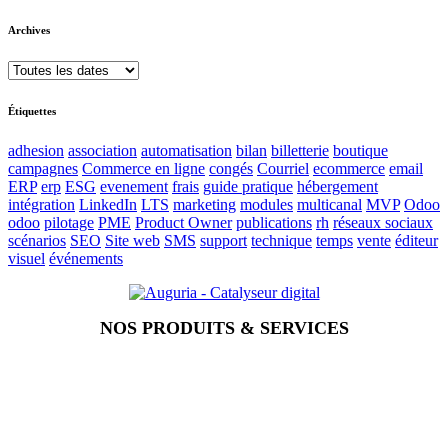
Archives
Étiquettes
adhesion
association
automatisation
bilan
billetterie
boutique
campagnes
Commerce en ligne
congés
Courriel
ecommerce
email
ERP
erp
ESG
evenement
frais
guide pratique
hébergement
intégration
LinkedIn
LTS
marketing
modules
multicanal
MVP
Odoo
odoo
pilotage
PME
Product Owner
publications
rh
réseaux sociaux
scénarios
SEO
Site web
SMS
support
technique
temps
vente
éditeur
visuel
événements
NOS PRODUITS & SERVICES
Accueil
Blog
Vos métiers
Contact
Odoo
Assistance
Auguria