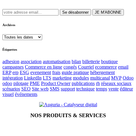
Se désabonner
JE M'ABONNE
Archives
Étiquettes
adhesion
association
automatisation
bilan
billetterie
boutique
campagnes
Commerce en ligne
congés
Courriel
ecommerce
email
ERP
erp
ESG
evenement
frais
guide pratique
hébergement
intégration
LinkedIn
LTS
marketing
modules
multicanal
MVP
Odoo
odoo
pilotage
PME
Product Owner
publications
rh
réseaux sociaux
scénarios
SEO
Site web
SMS
support
technique
temps
vente
éditeur
visuel
événements
NOS PRODUITS & SERVICES
Accueil
Blog
Vos métiers
Contact