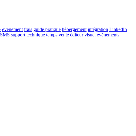
G
evenement
frais
guide pratique
hébergement
intégration
LinkedIn
SMS
support
technique
temps
vente
éditeur visuel
événements