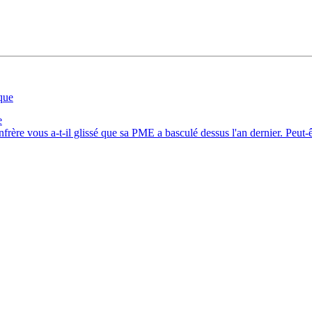
e
ère vous a-t-il glissé que sa PME a basculé dessus l'an dernier. Peut-êt