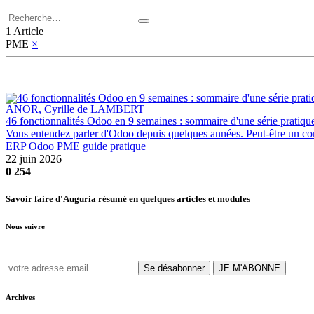
1 Article
PME
×
ANOR, Cyrille de LAMBERT
46 fonctionnalités Odoo en 9 semaines : sommaire d'une série pratiqu
Vous entendez parler d'Odoo depuis quelques années. Peut-être un confr
ERP
Odoo
PME
guide pratique
22 juin 2026
0
254
Savoir faire d'Auguria résumé en quelques articles et modules
Nous suivre
Se désabonner
JE M'ABONNE
Archives