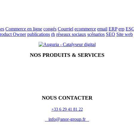
es
Commerce en ligne
congés
Courriel
ecommerce
email
ERP
erp
ES
roduct Owner
publications
rh
réseaux sociaux
scénarios
SEO
Site web
NOS PRODUITS & SERVICES
NOUS CONTACTER
+33 6 29 41 81 22
info@anor-group.fr