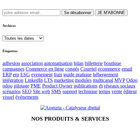
Se désabonner
JE M'ABONNE
Archives
Étiquettes
adhesion
association
automatisation
bilan
billetterie
boutique
campagnes
Commerce en ligne
congés
Courriel
ecommerce
email
ERP
erp
ESG
evenement
frais
guide pratique
hébergement
intégration
LinkedIn
LTS
marketing
modules
multicanal
MVP
Odoo
odoo
pilotage
PME
Product Owner
publications
rh
réseaux sociaux
scénarios
SEO
Site web
SMS
support
technique
temps
vente
éditeur
visuel
événements
NOS PRODUITS & SERVICES
Accueil
Blog
Vos métiers
Contact