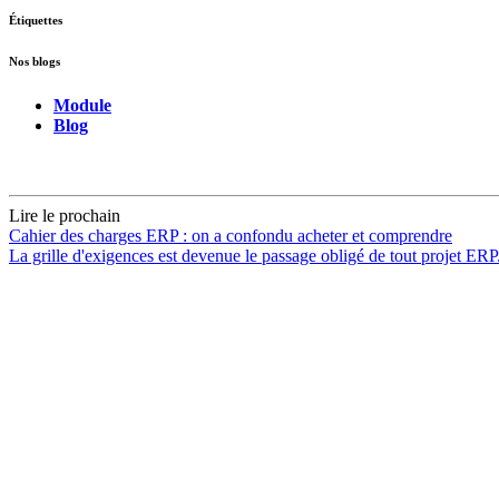
Étiquettes
Nos blogs
Module
Blog
Lire le prochain
Cahier des charges ERP : on a confondu acheter et comprendre
La grille d'exigences est devenue le passage obligé de tout projet ERP. 
Accueil
Blog
Vos métiers
Contact
Odoo
Assistance
Auguria