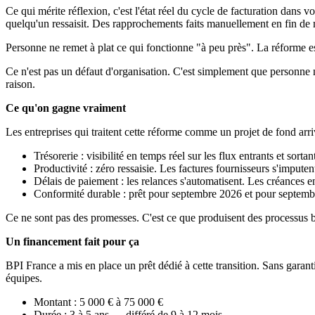
Ce qui mérite réflexion, c'est l'état réel du cycle de facturation dans 
quelqu'un ressaisit. Des rapprochements faits manuellement en fin de m
Personne ne remet à plat ce qui fonctionne "à peu près". La réforme est
Ce n'est pas un défaut d'organisation. C'est simplement que personne n
raison.
Ce qu'on gagne vraiment
Les entreprises qui traitent cette réforme comme un projet de fond arri
Trésorerie : visibilité en temps réel sur les flux entrants et sorta
Productivité : zéro ressaisie. Les factures fournisseurs s'impute
Délais de paiement : les relances s'automatisent. Les créances e
Conformité durable : prêt pour septembre 2026 et pour septembre
Ce ne sont pas des promesses. C'est ce que produisent des processus bi
Un financement fait pour ça
BPI France a mis en place un prêt dédié à cette transition. Sans garanti
équipes.
Montant : 5 000 € à 75 000 €
Durée : 3 à 5 ans — différé de 9 à 12 mois