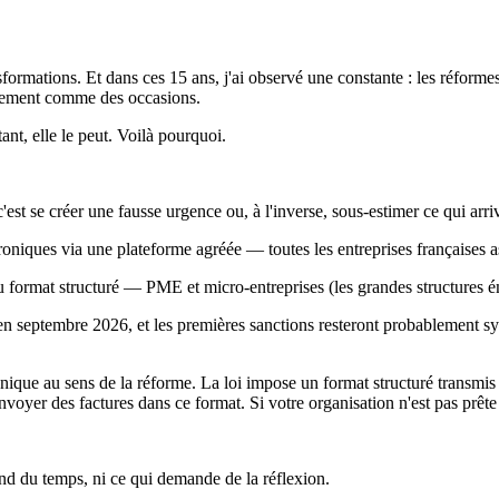
ormations. Et dans ces 15 ans, j'ai observé une constante : les réforme
Rarement comme des occasions.
ant, elle le peut. Voilà pourquoi.
'est se créer une fausse urgence ou, à l'inverse, sous-estimer ce qui arr
oniques via une plateforme agréée — toutes les entreprises françaises ass
au format structuré — PME et micro-entreprises (les grandes structures é
en septembre 2026, et les premières sanctions resteront probablement sym
ronique au sens de la réforme. La loi impose un format structuré transm
yer des factures dans ce format. Si votre organisation n'est pas prête à 
end du temps, ni ce qui demande de la réflexion.