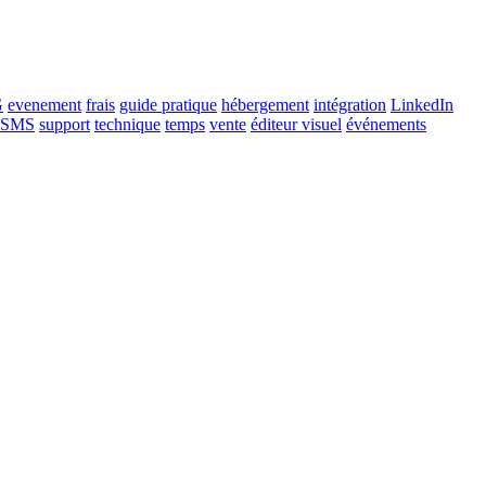
G
evenement
frais
guide pratique
hébergement
intégration
LinkedIn
SMS
support
technique
temps
vente
éditeur visuel
événements