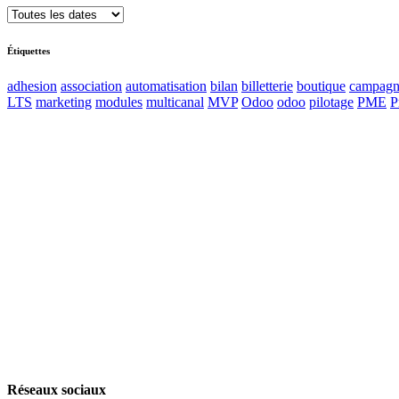
Étiquettes
adhesion
association
automatisation
bilan
billetterie
boutique
campagn
LTS
marketing
modules
multicanal
MVP
Odoo
odoo
pilotage
PME
P
Accueil
Blog
Vos métiers
Contact
Odoo
Assistance
Auguria
Réseaux sociaux