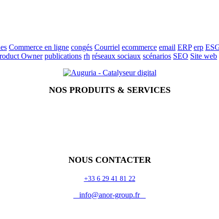
es
Commerce en ligne
congés
Courriel
ecommerce
email
ERP
erp
ES
roduct Owner
publications
rh
réseaux sociaux
scénarios
SEO
Site web
NOS PRODUITS & SERVICES
NOUS CONTACTER
+33 6 29 41 81 22
info@anor-group.fr