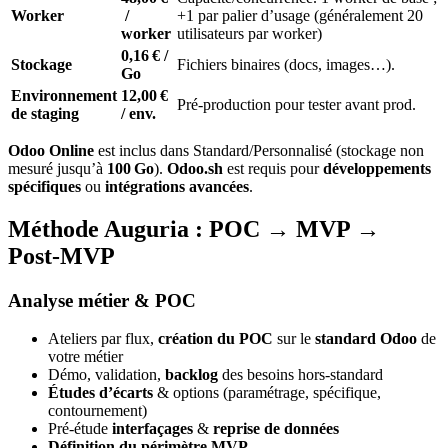
Worker
/
+1 par palier d’usage (généralement 20
worker
utilisateurs par worker)
0,16 € /
Stockage
Fichiers binaires (docs, images…).
Go
Environnement
12,00 €
Pré‑production pour tester avant prod.
de staging
/ env.
Odoo Online
est inclus dans Standard/Personnalisé (stockage non
mesuré jusqu’à
100 Go
).
Odoo.sh
est requis pour
développements
spécifiques
ou
intégrations avancées
.
Méthode Auguria : POC → MVP →
Post‑MVP
Analyse métier & POC
Ateliers par flux,
création du POC
sur le
standard Odoo
de
votre métier
Démo, validation,
backlog
des besoins hors‑standard
Études d’écarts
& options (paramétrage, spécifique,
contournement)
Pré‑étude
interfaçages
&
reprise de données
Définition du périmètre MVP