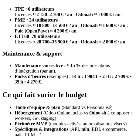
TPE ~6 utilisateurs
Licences
≈ 2 150–2 700 € / an
;
Odoo.sh ≈ 1 000 € / an
.
PME ~24 utilisateurs
Licences
≈ 10 800–13 500 € / an
;
Odoo.sh ≈ 1 600 € / an
;
Paie (OpenPaye) ≈ 4 200 € / an
.
ETI 60–70 utilisateurs
Licences
≈ 28 700–35 900 € / an
;
Odoo.sh ≈ 2 800 € / an
.
Maintenance & support
Maintenance corrective
:
≈ 15 %
des prestations
d’intégration (par an).
Packs d’heures
(exemples) :
14 h : 1 904 €
•
21 h : 2 709 €
•
35 h : 4 270 €
.
Ce qui fait varier le budget
Taille d’équipe & plan
(Standard vs Personnalisé)
Hébergement
(Odoo Online inclus vs
Odoo.sh
à composer :
workers, Go, staging)
Périmètre MVP
(modules activés, automatisations visées)
Spécifiques & intégrations
(API,
n8n
, EDI, e‑commerce,
paie, PLM…)