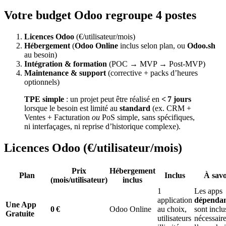
Votre budget Odoo regroupe 4 postes
Licences Odoo
(€/utilisateur/mois)
Hébergement
(
Odoo Online
inclus selon plan, ou
Odoo.sh
au besoin)
Intégration & formation
(POC → MVP → Post‑MVP)
Maintenance & support
(corrective + packs d’heures
optionnels)
TPE simple
: un projet peut être réalisé en
< 7 jours
lorsque le besoin est limité au
standard
(ex. CRM +
Ventes + Facturation
ou
PoS simple, sans spécifiques,
ni interfaçages, ni reprise d’historique complexe).
Licences Odoo (€/utilisateur/mois)
Prix
Hébergement
Plan
Inclus
À savo
(
mois/utilisateur)
inclus
1
Les apps
application
dépendan
Une App
0 €
Odoo Online
au choix,
sont inclu
Gratuite
utilisateurs
nécessaire