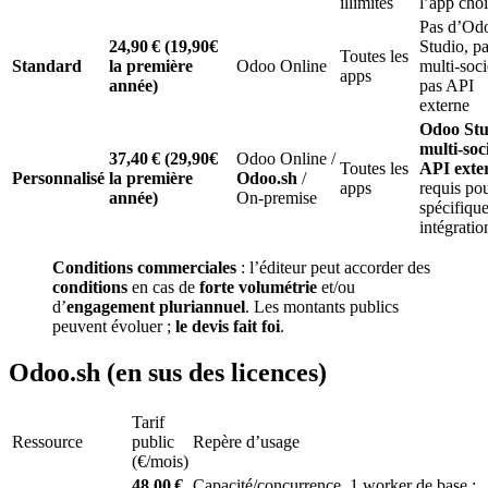
illimités
l’app choi
Pas d’Od
24,90 € (19,90€
Studio, p
Toutes les
Standard
la première
Odoo Online
multi‑soci
apps
année)
pas API
externe
Odoo Stu
multi‑soc
37,40 € (29,90€
Odoo Online /
Toutes les
API exte
Personnalisé
la première
Odoo.sh
/
apps
requis po
année)
On‑premise
spécifiqu
intégratio
Conditions commerciales
: l’éditeur peut accorder des
conditions
en cas de
forte volumétrie
et/ou
d’
engagement pluriannuel
. Les montants publics
peuvent évoluer ;
le devis fait foi
.
Odoo.sh (en sus des licences)
Tarif
Ressource
public
Repère d’usage
(€/mois)
48,00 €
Capacité/concurrence. 1 worker de base ;