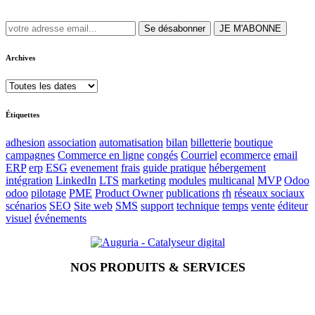
Se désabonner
JE M'ABONNE
Archives
Étiquettes
adhesion
association
automatisation
bilan
billetterie
boutique
campagnes
Commerce en ligne
congés
Courriel
ecommerce
email
ERP
erp
ESG
evenement
frais
guide pratique
hébergement
intégration
LinkedIn
LTS
marketing
modules
multicanal
MVP
Odoo
odoo
pilotage
PME
Product Owner
publications
rh
réseaux sociaux
scénarios
SEO
Site web
SMS
support
technique
temps
vente
éditeur
visuel
événements
NOS PRODUITS & SERVICES
Accueil
Blog
Vos métiers
Contact