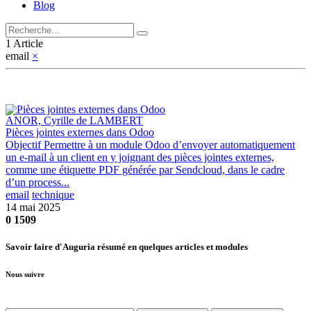
Blog
1 Article
email
×
ANOR, Cyrille de LAMBERT
Pièces jointes externes dans Odoo
Objectif Permettre à un module Odoo d’envoyer automatiquement
un e-mail à un client en y joignant des pièces jointes externes,
comme une étiquette PDF générée par Sendcloud, dans le cadre
d’un process...
email
technique
14 mai 2025
0
1509
Savoir faire d'Auguria résumé en quelques articles et modules
Nous suivre