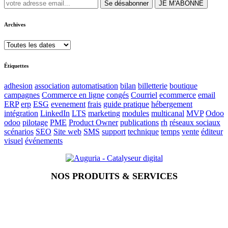
Se désabonner
JE M'ABONNE
Archives
Étiquettes
adhesion
association
automatisation
bilan
billetterie
boutique
campagnes
Commerce en ligne
congés
Courriel
ecommerce
email
ERP
erp
ESG
evenement
frais
guide pratique
hébergement
intégration
LinkedIn
LTS
marketing
modules
multicanal
MVP
Odoo
odoo
pilotage
PME
Product Owner
publications
rh
réseaux sociaux
scénarios
SEO
Site web
SMS
support
technique
temps
vente
éditeur
visuel
événements
NOS PRODUITS & SERVICES
Accueil
Blog
Vos métiers
Contact
Odoo
Assistance