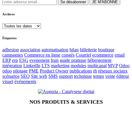
Se désabonner
JE M'ABONNE
Archives
Étiquettes
adhesion
association
automatisation
bilan
billetterie
boutique
campagnes
Commerce en ligne
congés
Courriel
ecommerce
email
ERP
erp
ESG
evenement
frais
guide pratique
hébergement
intégration
LinkedIn
LTS
marketing
modules
multicanal
MVP
Odoo
odoo
pilotage
PME
Product Owner
publications
rh
réseaux sociaux
scénarios
SEO
Site web
SMS
support
technique
temps
vente
éditeur
visuel
événements
NOS PRODUITS & SERVICES
Accueil
Blog
Vos métiers
Contact
Odoo
Assistance