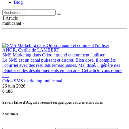
Blog
1 Article
multicanal
×
ANOR, Cyrille de LAMBERT
SMS Marketing dans Odoo : quand et comment l'utiliser
Le SMS est un canal puissant et discret. Bien dosé, il complète
l'courriel avec des résultats remarquables. Mal dosé, il génère des
plaintes et des désabonnements en cascade. Cet article vous donne
le...
Odoo
SMS
marketing
multicanal
26 juin 2026
0
186
Savoir faire d'Auguria résumé en quelques articles et modules
Nous suivre