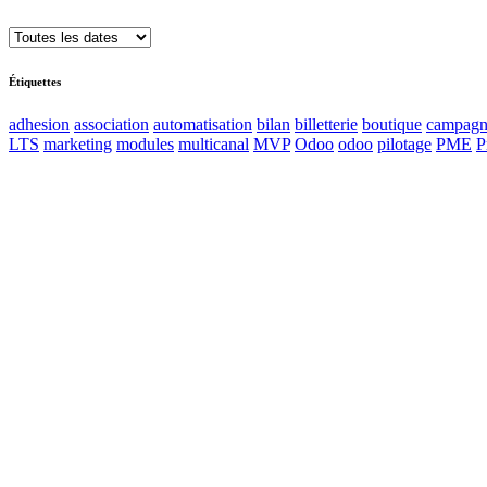
Étiquettes
adhesion
association
automatisation
bilan
billetterie
boutique
campagn
LTS
marketing
modules
multicanal
MVP
Odoo
odoo
pilotage
PME
P
Accueil
Blog
Vos métiers
Contact
Odoo
Assistance
Auguria