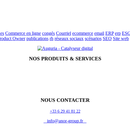
es
Commerce en ligne
congés
Courriel
ecommerce
email
ERP
erp
ES
roduct Owner
publications
rh
réseaux sociaux
scénarios
SEO
Site web
NOS PRODUITS & SERVICES
NOUS CONTACTER
+33 6 29 41 81 22
info@anor-group.fr