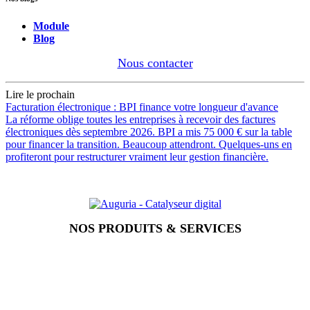
Module
Blog
Nous contacter
Lire le prochain
Facturation électronique : BPI finance votre longueur d'avance
La réforme oblige toutes les entreprises à recevoir des factures
électroniques dès septembre 2026. BPI a mis 75 000 € sur la table
pour financer la transition. Beaucoup attendront. Quelques-uns en
profiteront pour restructurer vraiment leur gestion financière.
NOS PRODUITS & SERVICES
Accueil
Blog
Vos métiers
Contact
Odoo
Assistance
Auguria