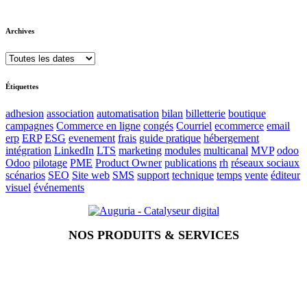
Archives
Étiquettes
adhesion
association
automatisation
bilan
billetterie
boutique
campagnes
Commerce en ligne
congés
Courriel
ecommerce
email
erp
ERP
ESG
evenement
frais
guide pratique
hébergement
intégration
LinkedIn
LTS
marketing
modules
multicanal
MVP
odoo
Odoo
pilotage
PME
Product Owner
publications
rh
réseaux sociaux
scénarios
SEO
Site web
SMS
support
technique
temps
vente
éditeur
visuel
événements
NOS PRODUITS & SERVICES
Accueil
Blog
Vos métiers
Contact
Odoo
Assistance
Auguria