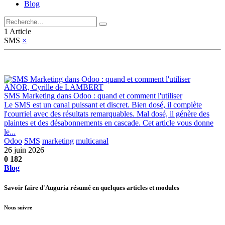
Blog
1 Article
SMS
×
ANOR, Cyrille de LAMBERT
SMS Marketing dans Odoo : quand et comment l'utiliser
Le SMS est un canal puissant et discret. Bien dosé, il complète
l'courriel avec des résultats remarquables. Mal dosé, il génère des
plaintes et des désabonnements en cascade. Cet article vous donne
le...
Odoo
SMS
marketing
multicanal
26 juin 2026
0
182
Blog
Savoir faire d'Auguria résumé en quelques articles et modules
Nous suivre