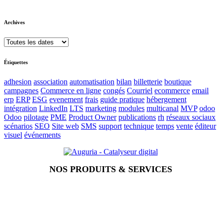
Archives
Étiquettes
adhesion
association
automatisation
bilan
billetterie
boutique
campagnes
Commerce en ligne
congés
Courriel
ecommerce
email
erp
ERP
ESG
evenement
frais
guide pratique
hébergement
intégration
LinkedIn
LTS
marketing
modules
multicanal
MVP
odoo
Odoo
pilotage
PME
Product Owner
publications
rh
réseaux sociaux
scénarios
SEO
Site web
SMS
support
technique
temps
vente
éditeur
visuel
événements
NOS PRODUITS & SERVICES
Accueil
Blog
Vos métiers
Contact
Odoo
Assistance
Auguria