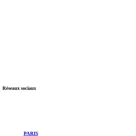
Accueil
Blog
Vos métiers
Contact
Odoo
Assistance
Auguria
Réseaux sociaux
PARIS