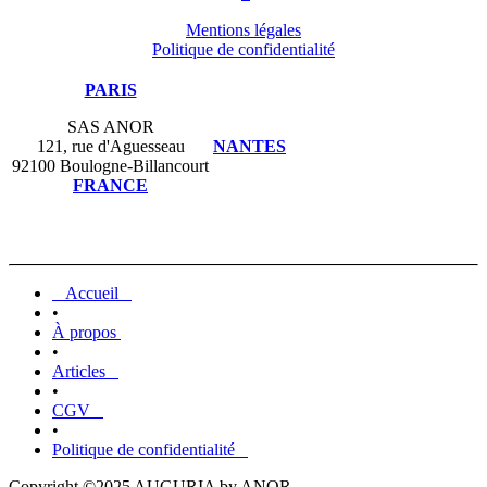
Mentions légales
Politique de confidentialité
PARIS
SAS ANOR
121, rue d'Aguesseau
NANTES
92100 Boulogne-Billancourt
FRANCE
Accueil
•
À propos
•
Articles
•
CGV
•
Politique de confidentialité
Copyright ©2025 AUGURIA by ANOR