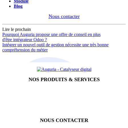
Module
Blog
Nous contacter
Lire le prochain
Pourquoi Auguria propose une offre de conseil en plus
d'être intégrateur Odoo ?
Intégrer un nouvel outil de gestion nécessite une très bonne
compréhension du métier
NOS PRODUITS & SERVICES
Accueil
Blog
Vos métiers
Contact
Odoo
Assistance
Auguria
NOUS CONTACTER