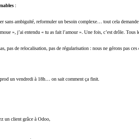
rnables
:
cier sans ambiguïté, reformuler un besoin complexe… tout cela demande u
 moue », j’ai entendu « tu as fait l’amour ». Une fois, c’est drôle. Tous
sas, pas de relocalisation, pas de régularisation : nous ne gérons pas ce
 prod un vendredi à 18h… on sait comment ça finit.
z un client grâce à Odoo,