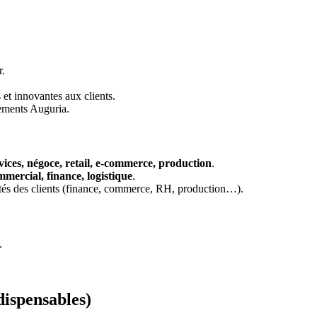
r.
 et innovantes aux clients.
gements Auguria.
vices, négoce, retail, e-commerce, production
.
mmercial, finance, logistique
.
ités des clients (finance, commerce, RH, production…).
.
dispensables)