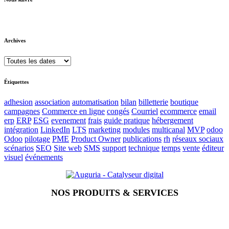
Archives
Étiquettes
adhesion
association
automatisation
bilan
billetterie
boutique
campagnes
Commerce en ligne
congés
Courriel
ecommerce
email
erp
ERP
ESG
evenement
frais
guide pratique
hébergement
intégration
LinkedIn
LTS
marketing
modules
multicanal
MVP
odoo
Odoo
pilotage
PME
Product Owner
publications
rh
réseaux sociaux
scénarios
SEO
Site web
SMS
support
technique
temps
vente
éditeur
visuel
événements
NOS PRODUITS & SERVICES
Accueil
Blog
Vos métiers
Contact