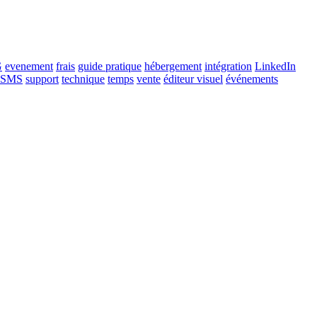
G
evenement
frais
guide pratique
hébergement
intégration
LinkedIn
SMS
support
technique
temps
vente
éditeur visuel
événements