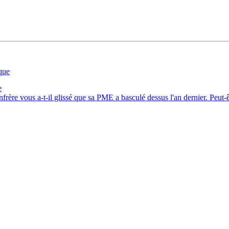
e
ère vous a-t-il glissé que sa PME a basculé dessus l'an dernier. Peut-êt