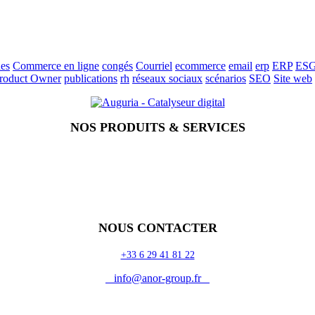
es
Commerce en ligne
congés
Courriel
ecommerce
email
erp
ERP
ES
roduct Owner
publications
rh
réseaux sociaux
scénarios
SEO
Site web
NOS PRODUITS & SERVICES
NOUS CONTACTER
+33 6 29 41 81 22
info@anor-group.fr