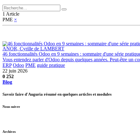
1 Article
PME
×
ANOR, Cyrille de LAMBERT
46 fonctionnalités Odoo en 9 semaines : sommaire d'une série pratiqu
Vous entendez parler d'Odoo depuis quelques années. Peut-être un confr
ERP
Odoo
PME
guide pratique
22 juin 2026
0
252
Blog
Savoir faire d'Auguria résumé en quelques articles et modules
Nous suivre
Archives