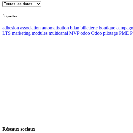
Étiquettes
adhesion
association
automatisation
bilan
billetterie
boutique
campagn
LTS
marketing
modules
multicanal
MVP
odoo
Odoo
pilotage
PME
P
Accueil
Blog
Vos métiers
Contact
Odoo
Assistance
Auguria
Réseaux sociaux