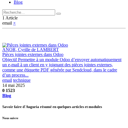
Blog
1 Article
email
×
ANOR, Cyrille de LAMBERT
Pièces jointes externes dans Odoo
Objectif Permettre à un module Odoo d’envoyer automatiquement
un e-mail à un client en y joignant des pièces jointes externes,
comme une étiquette PDF générée par Sendcloud, dans le cadre
d’un process...
email
technique
14 mai 2025
0
1523
Blog
Savoir faire d'Auguria résumé en quelques articles et modules
Nous suivre