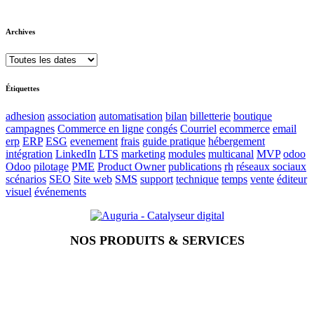
Archives
Étiquettes
adhesion
association
automatisation
bilan
billetterie
boutique
campagnes
Commerce en ligne
congés
Courriel
ecommerce
email
erp
ERP
ESG
evenement
frais
guide pratique
hébergement
intégration
LinkedIn
LTS
marketing
modules
multicanal
MVP
odoo
Odoo
pilotage
PME
Product Owner
publications
rh
réseaux sociaux
scénarios
SEO
Site web
SMS
support
technique
temps
vente
éditeur
visuel
événements
NOS PRODUITS & SERVICES
Accueil
Blog
Vos métiers
Contact
Odoo
Assistance
Auguria