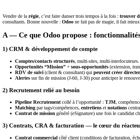
Vendre de la
régie
, c’est faire danser trois tempos à la fois :
trouver d
consultants. Bonne nouvelle :
Odoo
ne fait pas de magie, il fait mie
A — Ce que
Odoo
propose :
fonctionnalit
1) CRM & développement de compte
Comptes/contacts structurés
, multi-sites, multi-interlocuteurs.
Opportunités “Mission”
+
sous-opportunités
(extension, tra
RDV de suivi
(client & consultant) qui
peuvent créer directe
Alertes
sur fin de mission (J-60, J-30) pour anticiper le renouv
2) Recrutement relié au besoin
Pipeline Recrutement
collé à l’opportunité :
TJM
, compétenc
Matching
par tags/compétences,
entretiens
et
notations
centra
Contrat de mission
généré (eSignature) une fois le candidat ch
3) Contrats, CRA & facturation — le cœur du réacteu
Contrat commercial
côté client (conditions de facturation, éch