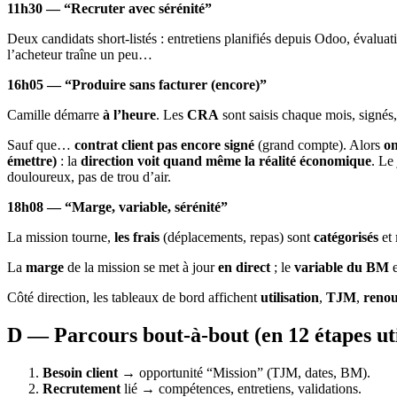
11h30 — “Recruter avec sérénité”
Deux candidats short-listés : entretiens planifiés depuis Odoo, évaluati
l’acheteur traîne un peu…
16h05 — “Produire sans facturer (encore)”
Camille démarre
à l’heure
. Les
CRA
sont saisis chaque mois, signés,
Sauf que…
contrat client pas encore signé
(grand compte). Alors
on
émettre)
: la
direction voit quand même la réalité économique
. Le
douloureux, pas de trou d’air.
18h08 — “Marge, variable, sérénité”
La mission tourne,
les frais
(déplacements, repas) sont
catégorisés
et
La
marge
de la mission se met à jour
en direct
; le
variable du BM
e
Côté direction, les tableaux de bord affichent
utilisation
,
TJM
,
renou
D — Parcours bout-à-bout (en 12 étapes uti
Besoin client
→ opportunité “Mission” (TJM, dates, BM).
Recrutement
lié → compétences, entretiens, validations.