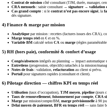
Contrat de mission
côté consultant (TJM, durée, manager, cent
CRA mensuels
: saisie consultant →
signature
→
validation 
Cas grand compte
: si le
contrat n’est pas encore signé
, la
f
dès signature.
4) Finance & marge par mission
Analytique
par mission : recettes (factures issues des CRA), coût
Marge temps réel
en € et en %.
Variable BM
calculé selon
CA
ou
marge
(règles paramétrabl
5) RH (hors paie), conformité & confort d’usage
Congés/absences
intégrés au planning → impact automatique
Entretiens
(progression, objectifs) rattachés à la mission/manag
Notes de frais
: validation,
refacturation
au client si prévu.
Portail
pour signatures rapides (consultant et client).
6) Pilotage direction — chiffres
KPI en temps réel
Utilisation
(taux d’occupation),
TJM moyen
,
pipeline
(jours c
Taux de renouvellement
,
foisonnement par compte
,
CRA si
Marge
par mission/compte/BM,
marge prévisionnelle
à 90 jou
Délai moyen de paiement, BFR en temps réél
— sans faire bo