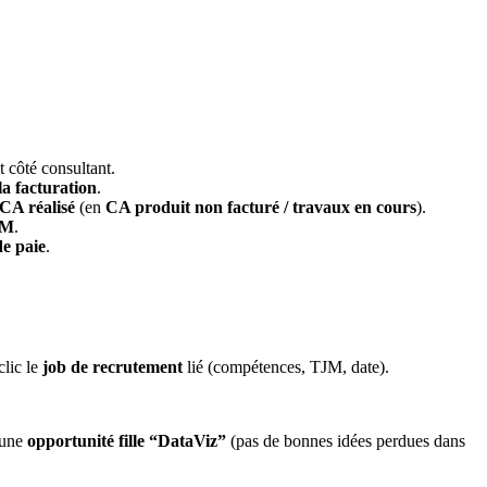
t côté consultant.
la facturation
.
CA réalisé
(en
CA produit non facturé / travaux en cours
).
BM
.
e paie
.
lic le
job de recrutement
lié (compétences, TJM, date).
 une
opportunité fille “DataViz”
(pas de bonnes idées perdues dans