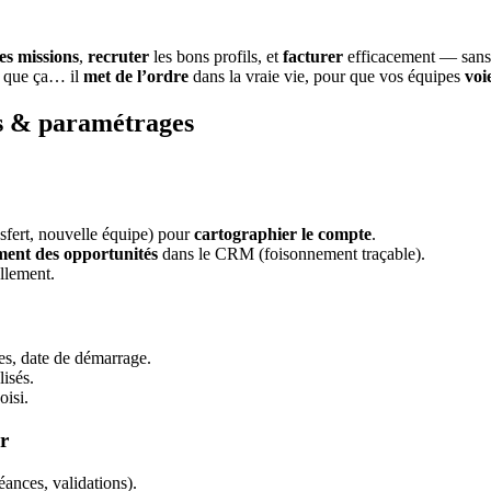
es missions
,
recruter
les bons profils, et
facturer
efficacement — sans
ux que ça… il
met de l’ordre
dans la vraie vie, pour que vos équipes
voi
és & paramétrages
nsfert, nouvelle équipe) pour
cartographier le compte
.
ment des opportunités
dans le CRM (foisonnement traçable).
ellement.
es, date de démarrage.
lisés.
oisi.
r
éances, validations).