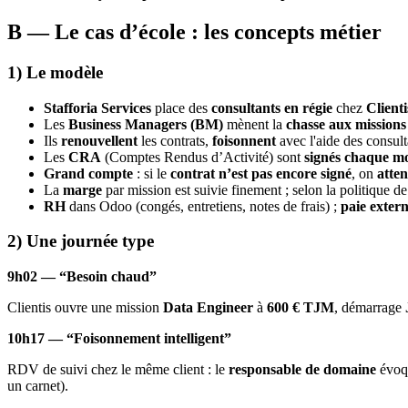
B — Le cas d’école : les
concepts métier
1) Le modèle
Stafforia Services
place des
consultants en régie
chez
Client
Les
Business Managers (BM)
mènent la
chasse aux missions
Ils
renouvellent
les contrats,
foisonnent
avec l'aide des consul
Les
CRA
(Comptes Rendus d’Activité) sont
signés chaque mo
Grand compte
: si le
contrat n’est pas encore signé
, on
atten
La
marge
par mission est suivie finement ; selon la politique d
RH
dans Odoo (congés, entretiens, notes de frais) ;
paie extern
2) Une journée type
9h02 — “Besoin chaud”
Clientis ouvre une mission
Data Engineer
à
600 € TJM
, démarrage
10h17 — “Foisonnement intelligent”
RDV de suivi chez le même client : le
responsable de domaine
évoqu
un carnet).