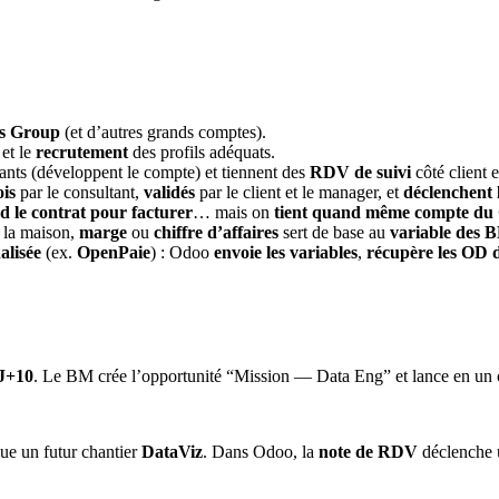
is Group
(et d’autres grands comptes).
et le
recrutement
des profils adéquats.
tants (développent le compte) et tiennent des
RDV de suivi
côté client e
is
par le consultant,
validés
par le client et le manager, et
déclenchent 
d le contrat pour facturer
… mais on
tient quand même compte du 
e la maison,
marge
ou
chiffre d’affaires
sert de base au
variable des 
alisée
(ex.
OpenPaie
) : Odoo
envoie les variables
,
récupère les OD d
J+10
. Le BM crée l’opportunité “Mission — Data Eng” et lance en un c
e un futur chantier
DataViz
. Dans Odoo, la
note de RDV
déclenche