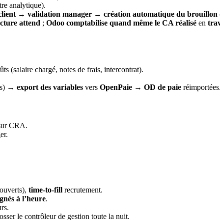
re analytique).
client
→
validation manager
→
création automatique du brouillon 
acture attend
;
Odoo comptabilise quand même le CA réalisé
en
tra
s (salaire chargé, notes de frais, intercontrat).
es) →
export des variables
vers
OpenPaie
→
OD de paie
réimportées
 sur CRA.
er.
ouverts),
time-to-fill
recrutement.
gnés à l’heure
.
rs.
sser le contrôleur de gestion toute la nuit.