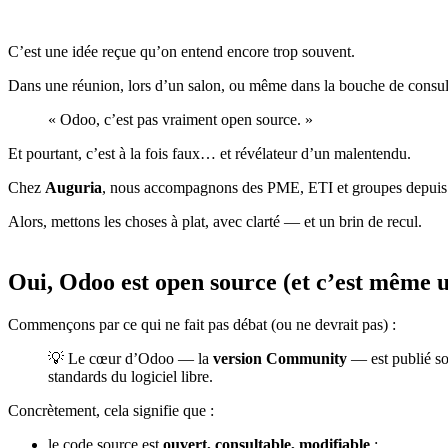
C’est une idée reçue qu’on entend encore trop souvent.
Dans une réunion, lors d’un salon, ou même dans la bouche de consult
« Odoo, c’est pas vraiment open source. »
Et pourtant, c’est à la fois faux… et révélateur d’un malentendu.
Chez
Auguria
, nous accompagnons des PME, ETI et groupes depuis p
Alors, mettons les choses à plat, avec clarté — et un brin de recul.
Oui,
Odoo est open source
(et c’est même u
Commençons par ce qui ne fait pas débat (ou ne devrait pas) :
💡 Le cœur d’Odoo — la
version Community
— est publié s
standards du logiciel libre.
Concrètement, cela signifie que :
le code source est
ouvert, consultable, modifiable
;