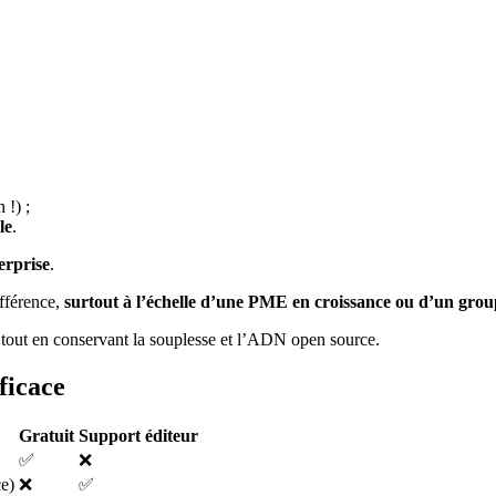
 !) ;
le
.
erprise
.
ifférence,
surtout à l’échelle d’une PME en croissance ou d’un grou
 tout en conservant la souplesse et l’ADN open source.
ficace
Gratuit
Support éditeur
✅
❌
ce)
❌
✅