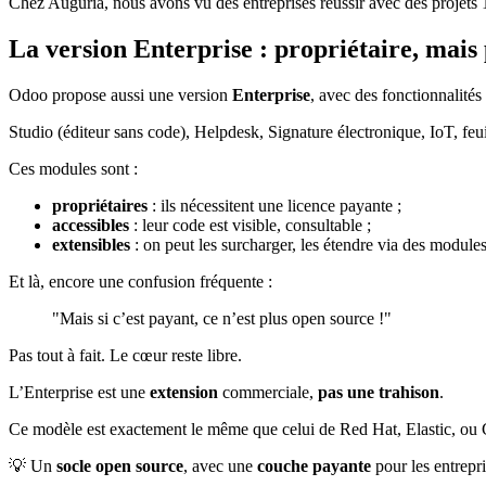
Chez Auguria, nous avons vu des entreprises réussir avec des proje
La version Enterprise :
propriétaire
, mais
Odoo propose aussi une version
Enterprise
, avec des fonctionnalités
Studio (éditeur sans code), Helpdesk, Signature électronique, IoT, feui
Ces modules sont :
propriétaires
: ils nécessitent une licence payante ;
accessibles
: leur code est visible, consultable ;
extensibles
: on peut les surcharger, les étendre via des module
Et là, encore une confusion fréquente :
"Mais si c’est payant, ce n’est plus open source !"
Pas tout à fait. Le cœur reste libre.
L’Enterprise est une
extension
commerciale,
pas une trahison
.
Ce modèle est exactement le même que celui de Red Hat, Elastic, ou 
💡 Un
socle open source
, avec une
couche payante
pour les entrepri