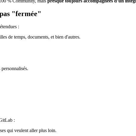
ts 100 % Community, mais
presque toujours accompagnées d’un intég
 pas "fermée"
 étendues :
lles de temps, documents, et bien d'autres.
s personnalisés.
GitLab :
ses qui veulent aller plus loin.