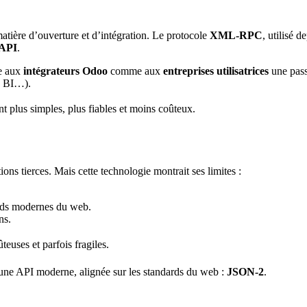
atière d’ouverture et d’intégration. Le protocole
XML-RPC
, utilisé 
 API
.
re aux
intégrateurs Odoo
comme aux
entreprises utilisatrices
une pass
, BI…).
t plus simples, plus fiables et moins coûteux.
s tierces. Mais cette technologie montrait ses limites :
rds modernes du web.
ns.
teuses et parfois fragiles.
ne API moderne, alignée sur les standards du web :
JSON-2
.