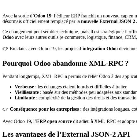
Avec la sortie d’
Odoo 19
, l’éditeur ERP franchit un nouveau cap en m
désormais officiellement remplacé par la
nouvelle External JSON-2
Ce changement peut sembler technique, mais il est stratégique : il off
Odoo
avec leurs autres outils (e-commerce, logistique, finance, CRM
👉 En clair : avec Odoo 19, les projets d’
intégration Odoo
deviennen
Pourquoi Odoo abandonne XML-RPC ?
Pendant longtemps, XML-RPC a permis de relier Odoo à des application
Verbeuse
: les échanges étaient lourds et difficiles à traiter.
Vieillissante
: basée sur des méthodes peu adaptées aux standa
Limitante
: complexité de la gestion des droits et des transactio
👉
Conséquence pour les entreprises :
des intégrations longues, coû
Avec Odoo 19, l’
ERP open source
dit adieu à XML-RPC et adopte u
Les avantages de l’External JSON-2 API