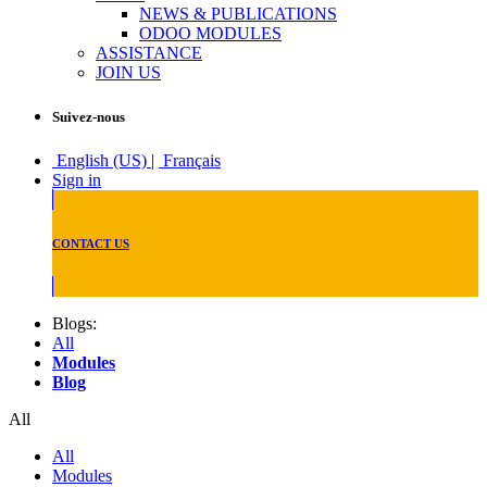
NEWS & PUBLICATIONS
ODOO MODULES
ASSISTANCE
JOIN US
Suivez-nous
English (US)
|
Français
Sign in
CONTACT US
Blogs:
All
Modules
Blog
All
All
Modules