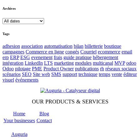
Archives
Tags
adhesion
association
automatisation
bilan
billetterie
boutique
campagnes
Commerce en ligne
congés
Courriel
ecommerce
email
erp
ERP
ESG
evenement
frais
guide pratique
hébergement
intégration
LinkedIn
LTS
marketing
modules
multicanal
MVP
odoo
Odoo
pilotage
PME
Product Owner
publications
rh
réseaux sociaux
scénarios
SEO
Site web
SMS
support
technique
temps
vente
éditeur
visuel
événements
OUR PRODUCTS & SERVICES
Home
Blog
Your businesses
Contact
Odoo
Support
Auguria