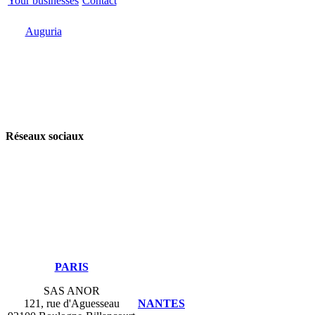
Your businesses
Contact
Odoo
Support
Auguria
Réseaux sociaux
​PARIS
SAS ANOR
121, rue d'Aguesseau
NANTES