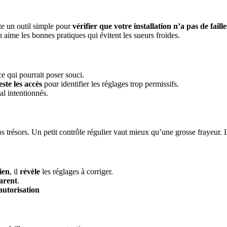
ste un outil simple pour
vérifier que votre installation n’a pas de faill
n aime les bonnes pratiques qui évitent les sueurs froides.
ce qui pourrait poser souci.
este les accès
pour identifier les réglages trop permissifs.
al intentionnés.
s trésors. Un petit contrôle régulier vaut mieux qu’une grosse frayeur. L
ien
, il
révèle
les réglages à corriger.
arent
.
autorisation