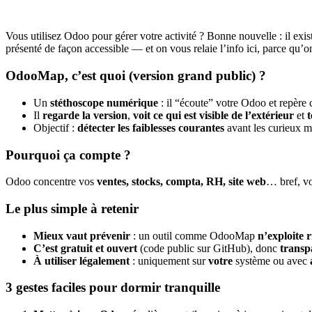
Vous utilisez Odoo pour gérer votre activité ? Bonne nouvelle : il exi
présenté de façon accessible — et on vous relaie l’info ici, parce qu’o
OdooMap, c’est quoi (version grand public) ?
Un
stéthoscope numérique
: il “écoute” votre Odoo et repère 
Il
regarde la version
,
voit ce qui est visible de l’extérieur
et
t
Objectif :
détecter les faiblesses courantes
avant les curieux m
Pourquoi ça compte ?
Odoo concentre vos
ventes, stocks, compta, RH, site web
… bref, vo
Le plus simple à retenir
Mieux vaut prévenir
: un outil comme OdooMap
n’exploite r
C’est gratuit et ouvert
(code public sur GitHub), donc
transp
À utiliser légalement
: uniquement sur
votre
système ou avec
3 gestes faciles pour dormir tranquille