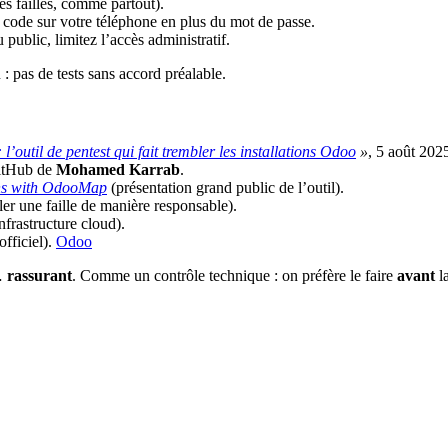
es failles, comme partout).
 code sur votre téléphone en plus du mot de passe.
public, limitez l’accès administratif.
 : pas de tests sans accord préalable.
’outil de pentest qui fait trembler les installations Odoo
»
, 5 août 202
itHub de
Mohamed Karrab
.
ons with OdooMap
(présentation grand public de l’outil).
ler une faille de manière responsable).
infrastructure cloud).
officiel).
Odoo
t…
rassurant
. Comme un contrôle technique : on préfère le faire
avant
l