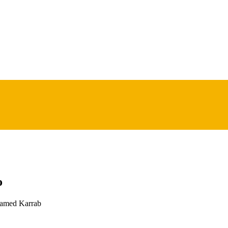
o
hamed Karrab