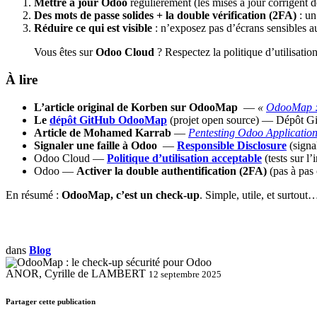
Mettre à jour Odoo
régulièrement (les mises à jour corrigent d
Des mots de passe solides + la double vérification (2FA)
: un
Réduire ce qui est visible
: n’exposez pas d’écrans sensibles au 
Vous êtes sur
Odoo Cloud
? Respectez la politique d’utilisation
À lire
L’article original de Korben sur OdooMap
—
«
OdooMap : l
Le
dépôt GitHub OdooMap
(projet open source) — Dépôt G
Article de Mohamed Karrab
—
Pentesting Odoo Applicati
Signaler une faille à Odoo
—
Responsible Disclosure
(signa
Odoo Cloud —
Politique d’utilisation acceptable
(tests sur l’
Odoo —
Activer la double authentification (2FA)
(pas à pas 
En résumé :
OdooMap, c’est un check-up
. Simple, utile, et surtou
dans
Blog
ANOR, Cyrille de LAMBERT
12 septembre 2025
Partager cette publication