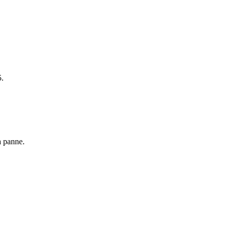
5.
a panne.