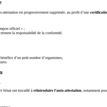
e
uto-attestation est progressivement supprimée, au profit d’une
certificat
mpon officiel » ;
ectement la responsabilité de la conformité.
bénéfice d’un petit nombre d’organismes,
tures.
n
.
t Sénat ont travaillé à
réintroduire l’auto-attestation
, notamment pour