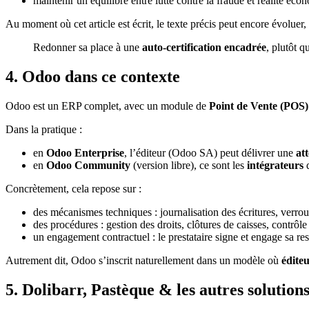
maintenir un équilibre entre lutte contre la fraude et réalité éco
Au moment où cet article est écrit, le texte précis peut encore évoluer, 
Redonner sa place à une
auto-certification encadrée
, plutôt q
4. Odoo dans ce contexte
Odoo est un ERP complet, avec un module de
Point de Vente (POS)
Dans la pratique :
en
Odoo Enterprise
, l’éditeur (Odoo SA) peut délivrer une
at
en
Odoo Community
(version libre), ce sont les
intégrateurs
q
Concrètement, cela repose sur :
des mécanismes techniques : journalisation des écritures, verroui
des procédures : gestion des droits, clôtures de caisses, contrôle
un engagement contractuel : le prestataire signe et engage sa res
Autrement dit, Odoo s’inscrit naturellement dans un modèle où
édite
5. Dolibarr, Pastèque & les autres solutions