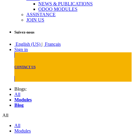
NEWS & PUBLICATIONS
ODOO MODULES
ASSISTANCE
JOIN US
Suivez-nous
English (US)
|
Français
Sign in
CONTACT US
Blogs:
All
Modules
Blog
All
All
Modules