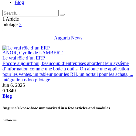
Blog
1 Article
pilotage
×
Auguria News
ANOR, Cyrille de LAMBERT
Le vrai rôle d’un ERP
Encore aujourd’hui, beaucoup d’entreprises abordent leur système
d’information comme une boîte à outils. On ajoute une application
pour les ventes, un tableur pour les RH, un portail pour les achats, ...
intégration
odoo
pilotage
Jun 6, 2025
0
1349
Blog
Auguria's know-how summarized in a few articles and modules
Follow us