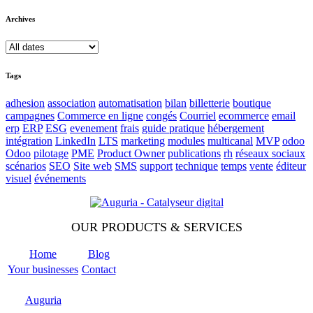
Archives
Tags
adhesion
association
automatisation
bilan
billetterie
boutique
campagnes
Commerce en ligne
congés
Courriel
ecommerce
email
erp
ERP
ESG
evenement
frais
guide pratique
hébergement
intégration
LinkedIn
LTS
marketing
modules
multicanal
MVP
odoo
Odoo
pilotage
PME
Product Owner
publications
rh
réseaux sociaux
scénarios
SEO
Site web
SMS
support
technique
temps
vente
éditeur
visuel
événements
OUR PRODUCTS & SERVICES
Home
Blog
Your businesses
Contact
Odoo
Support
Auguria