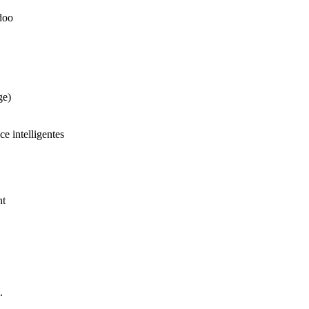
doo
ge)
ce intelligentes
nt
.