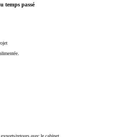
au temps passé
ojet
alimentée.
s exports/retours avec le cabinet