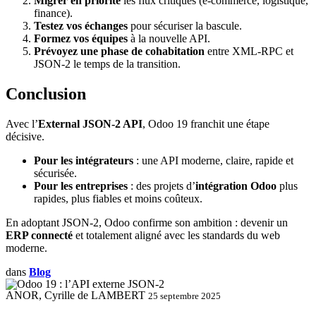
Migrer en priorité
les flux critiques (e-commerce, logistique,
finance).
Testez vos échanges
pour sécuriser la bascule.
Formez vos équipes
à la nouvelle API.
Prévoyez une phase de cohabitation
entre XML-RPC et
JSON-2 le temps de la transition.
Conclusion
Avec l’
External JSON-2 API
, Odoo 19 franchit une étape
décisive.
Pour les intégrateurs
: une API moderne, claire, rapide et
sécurisée.
Pour les entreprises
: des projets d’
intégration Odoo
plus
rapides, plus fiables et moins coûteux.
En adoptant JSON-2, Odoo confirme son ambition : devenir un
ERP connecté
et totalement aligné avec les standards du web
moderne.
dans
Blog
ANOR, Cyrille de LAMBERT
25 septembre 2025