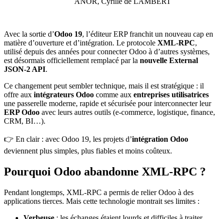
ANOR, Cyrille de LAMBERT
Avec la sortie d’
Odoo 19
, l’éditeur ERP franchit un nouveau cap en
matière d’ouverture et d’intégration. Le protocole
XML-RPC
,
utilisé depuis des années pour connecter Odoo à d’autres systèmes,
est désormais officiellement remplacé par la
nouvelle External
JSON-2 API
.
Ce changement peut sembler technique, mais il est stratégique : il
offre aux
intégrateurs Odoo
comme aux
entreprises utilisatrices
une passerelle moderne, rapide et sécurisée pour interconnecter leur
ERP Odoo
avec leurs autres outils (e-commerce, logistique, finance,
CRM, BI…).
👉 En clair : avec Odoo 19, les projets d’
intégration Odoo
deviennent plus simples, plus fiables et moins coûteux.
Pourquoi Odoo abandonne XML-RPC ?
Pendant longtemps, XML-RPC a permis de relier Odoo à des
applications tierces. Mais cette technologie montrait ses limites :
Verbeuse
: les échanges étaient lourds et difficiles à traiter.