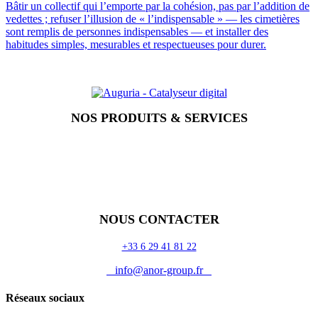
Bâtir un collectif qui l’emporte par la cohésion, pas par l’addition de
vedettes ; refuser l’illusion de « l’indispensable » — les cimetières
sont remplis de personnes indispensables — et installer des
habitudes simples, mesurables et respectueuses pour durer.
NOS PRODUITS & SERVICES
Accueil
Blog
Vos métiers
Contact
Odoo
Assistance
Auguria
NOUS CONTACTER
+33 6 29 41 81 22
info@anor-group.fr
Réseaux sociaux