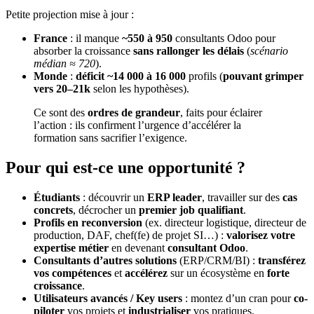
Petite projection mise à jour :
France
: il manque
~550 à 950
consultants Odoo pour
absorber la croissance
sans rallonger les délais
(
scénario
médian ≈ 720
).
Monde
:
déficit ~14 000 à 16 000
profils (
pouvant grimper
vers 20–21k
selon les hypothèses).
Ce sont des
ordres de grandeur
, faits pour éclairer
l’action : ils confirment l’urgence d’accélérer la
formation sans sacrifier l’exigence.
Pour qui est-ce une opportunité ?
Étudiants
: découvrir un
ERP leader
, travailler sur des
cas
concrets
, décrocher un
premier job qualifiant
.
Profils en reconversion
(ex. directeur logistique, directeur de
production, DAF, chef(fe) de projet SI…) :
valorisez votre
expertise métier
en devenant
consultant Odoo
.
Consultants d’autres solutions
(ERP/CRM/BI) :
transférez
vos compétences
et
accélérez
sur un écosystème en
forte
croissance
.
Utilisateurs avancés / Key users
: montez d’un cran pour
co-
piloter
vos projets et
industrialiser
vos pratiques.