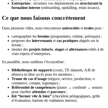
Entreprises
: sécurisez vos déploiements en
structurant la
formation interne
(onboarding, upskilling, relais locaux).
Ce que nous faisons concrètement
Dans plusieurs villes, nous rencontrons
universités
et
écoles
pour :
cartographier les
besoins
(programmes, rythme, prérequis) ;
proposer des
intervenants
et
cas pratiques
alignés sur le
terrain ;
monter des
projets tutorés
,
stages
et
alternances
reliés à de
vrais enjeux d’entreprises.
En parallèle, nous outillons l’écosystème :
Bibliothèque de supports
(cours, TP, datasets, A/B de
démos) en libre accès pour les membres ;
Trame de cas d’usage
(négoce, service, production, e-
commerce, compta, logistique) ;
Référentiel de compétences
(junior → confirmé → senior)
pour clarifier
attendus
et
parcours
;
Kit “former vite & bien”
(checklists pédagogiques, grille
d’évaluation, barème de validation interne).