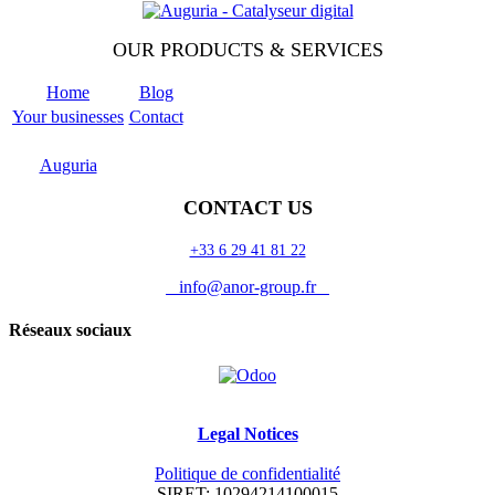
OUR PRODUCTS & SERVICES
Home
Blog
Your businesses
Contact
Odoo
Support
Auguria
CONTACT US
+33 6 29 41 81 22
info@anor-group.fr
Réseaux sociaux
Legal Notices
Politique de confidentialité
SIRET: 10294214100015