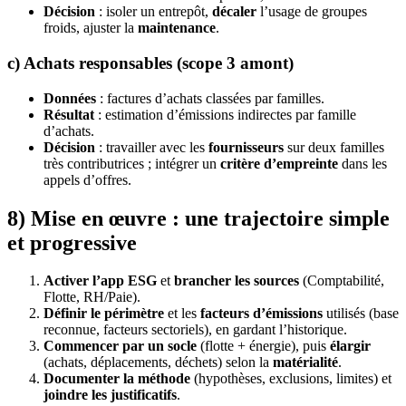
Décision
: isoler un entrepôt,
décaler
l’usage de groupes
froids, ajuster la
maintenance
.
c) Achats responsables (scope 3 amont)
Données
: factures d’achats classées par familles.
Résultat
: estimation d’émissions indirectes par famille
d’achats.
Décision
: travailler avec les
fournisseurs
sur deux familles
très contributrices ; intégrer un
critère d’empreinte
dans les
appels d’offres.
8) Mise en œuvre : une trajectoire simple
et progressive
Activer l’app ESG
et
brancher les sources
(Comptabilité,
Flotte, RH/Paie).
Définir le périmètre
et les
facteurs d’émissions
utilisés (base
reconnue, facteurs sectoriels), en gardant l’historique.
Commencer par un socle
(flotte + énergie), puis
élargir
(achats, déplacements, déchets) selon la
matérialité
.
Documenter la méthode
(hypothèses, exclusions, limites) et
joindre les justificatifs
.