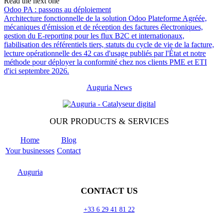
Read the next one
Odoo PA : passons au déploiement
Architecture fonctionnelle de la solution Odoo Plateforme Agréée,
mécaniques d'émission et de réception des factures électroniques,
gestion du E-reporting pour les flux B2C et internationaux,
fiabilisation des référentiels tiers, statuts du cycle de vie de la facture,
lecture opérationnelle des 42 cas d'usage publiés par l'État et notre
méthode pour déployer la conformité chez nos clients PME et ETI
d'ici septembre 2026.
Auguria News
OUR PRODUCTS & SERVICES
Home
Blog
Your businesses
Contact
Odoo
Support
Auguria
CONTACT US
+33 6 29 41 81 22