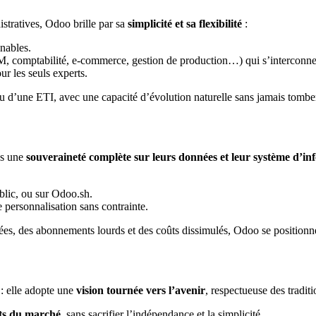
stratives, Odoo brille par sa
simplicité et sa flexibilité
:
inables.
, comptabilité, e-commerce, gestion de production…) qui s’interconnect
our les seuls experts.
’une ETI, avec une capacité d’évolution naturelle sans jamais tomber d
es une
souveraineté complète sur leurs données et leur système d’in
ublic, ou sur Odoo.sh.
e personnalisation sans contrainte.
lées, des abonnements lourds et des coûts dissimulés, Odoo se position
 : elle adopte une
vision tournée vers l’avenir
, respectueuse des tradit
nts du marché
, sans sacrifier l’indépendance et la simplicité.