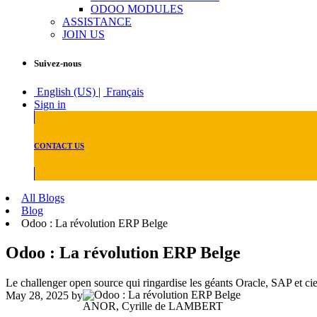
ODOO MODULES
ASSISTANCE
JOIN US
Suivez-nous
English (US)
|
Français
Sign in
CONTACT US
All Blogs
Blog
Odoo : La révolution ERP Belge
Odoo : La révolution ERP Belge
Le challenger open source qui ringardise les géants Oracle, SAP et ci
May 28, 2025
by
ANOR, Cyrille de LAMBERT