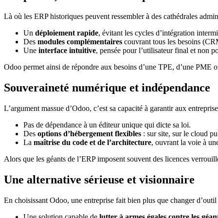
Là où les ERP historiques peuvent ressembler à des cathédrales admini
Un
déploiement rapide
, évitant les cycles d’intégration interm
Des
modules complémentaires
couvrant tous les besoins (CRM
Une
interface intuitive
, pensée pour l’utilisateur final et non p
Odoo permet ainsi de répondre aux besoins d’une TPE, d’une PME ou d
Souveraineté numérique et indépendance
L’argument massue d’Odoo, c’est sa capacité à garantir aux entrepris
Pas de dépendance à un éditeur unique qui dicte sa loi.
Des
options d’hébergement flexibles
: sur site, sur le cloud p
La
maîtrise du code et de l’architecture
, ouvrant la voie à un
Alors que les géants de l’ERP imposent souvent des licences verrouil
Une alternative sérieuse et visionnaire
En choisissant Odoo, une entreprise fait bien plus que changer d’outil
Une solution capable de
lutter à armes égales contre les géa