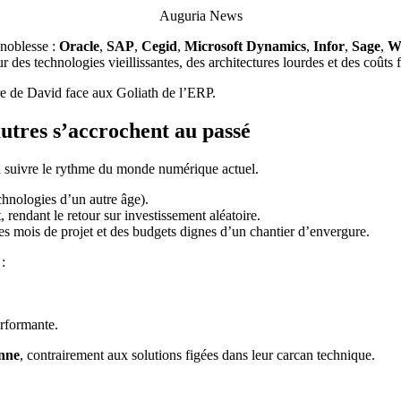
Auguria News
 noblesse :
Oracle
,
SAP
,
Cegid
,
Microsoft Dynamics
,
Infor
,
Sage
,
W
r des technologies vieillissantes, des architectures lourdes et des coûts
ure de David face aux Goliath de l’ERP.
utres s’accrochent au passé
à suivre le rythme du monde numérique actuel.
echnologies d’un autre âge).
 rendant le retour sur investissement aléatoire.
es mois de projet et des budgets dignes d’un chantier d’envergure.
:
rformante.
enne
, contrairement aux solutions figées dans leur carcan technique.